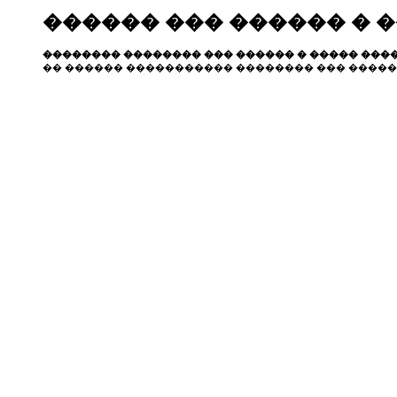
������ ��� ������ � 
�������� �������� ��� ������ � ����� ����
�� ������ ����������� �������� ��� �����