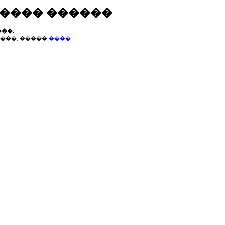
����� ������
��.
���, �����
����