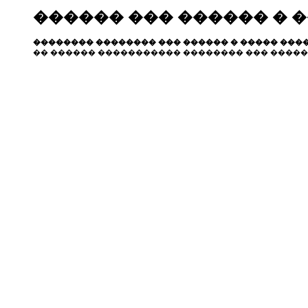
������ ��� ������ � 
�������� �������� ��� ������ � ����� ����
�� ������ ����������� �������� ��� �����