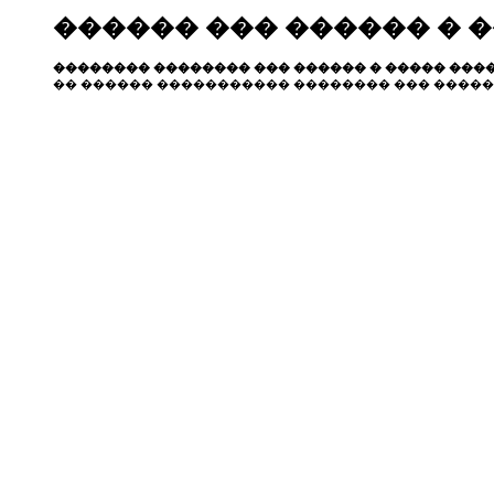
������ ��� ������ � 
�������� �������� ��� ������ � ����� ����
�� ������ ����������� �������� ��� �����