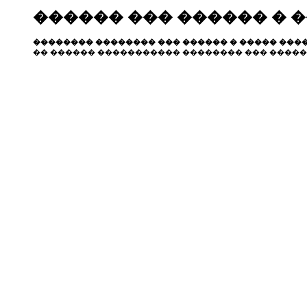
������ ��� ������ � 
�������� �������� ��� ������ � ����� ����
�� ������ ����������� �������� ��� �����