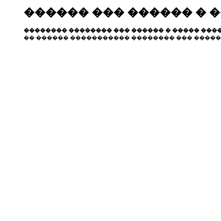
������ ��� ������ � 
�������� �������� ��� ������ � ����� ����
�� ������ ����������� �������� ��� �����