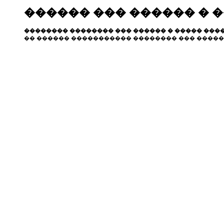
������ ��� ������ � 
�������� �������� ��� ������ � ����� ����
�� ������ ����������� �������� ��� �����