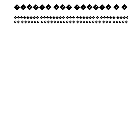
������ ��� ������ � 
�������� �������� ��� ������ � ����� ����
�� ������ ����������� �������� ��� �����