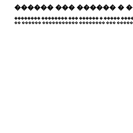
������ ��� ������ � 
�������� �������� ��� ������ � ����� ����
�� ������ ����������� �������� ��� �����