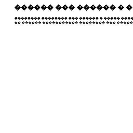
������ ��� ������ � 
�������� �������� ��� ������ � ����� ����
�� ������ ����������� �������� ��� �����