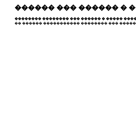
������ ��� ������ � 
�������� �������� ��� ������ � ����� ����
�� ������ ����������� �������� ��� �����