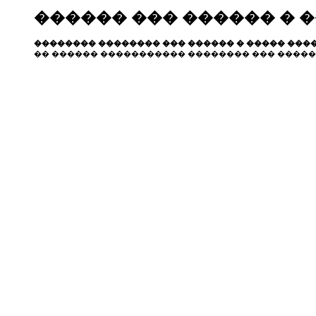
������ ��� ������ � 
�������� �������� ��� ������ � ����� ����
�� ������ ����������� �������� ��� �����