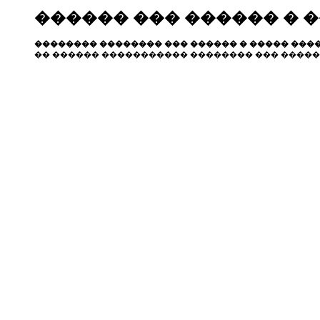
������ ��� ������ � 
�������� �������� ��� ������ � ����� ����
�� ������ ����������� �������� ��� �����