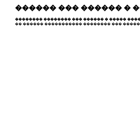
������ ��� ������ � 
�������� �������� ��� ������ � ����� ����
�� ������ ����������� �������� ��� �����