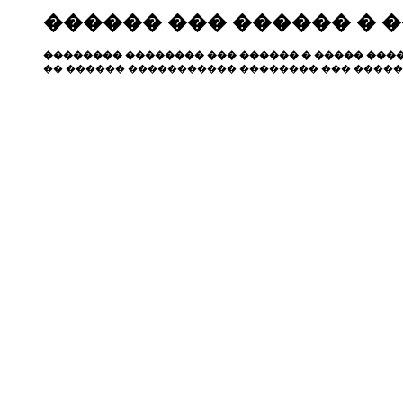
������ ��� ������ � 
�������� �������� ��� ������ � ����� ����
�� ������ ����������� �������� ��� �����