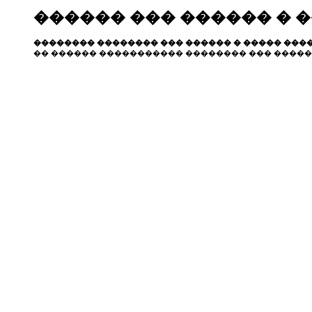
������ ��� ������ � 
�������� �������� ��� ������ � ����� ����
�� ������ ����������� �������� ��� �����