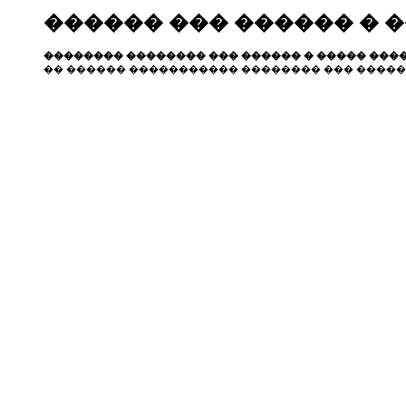
������ ��� ������ � 
�������� �������� ��� ������ � ����� ����
�� ������ ����������� �������� ��� �����