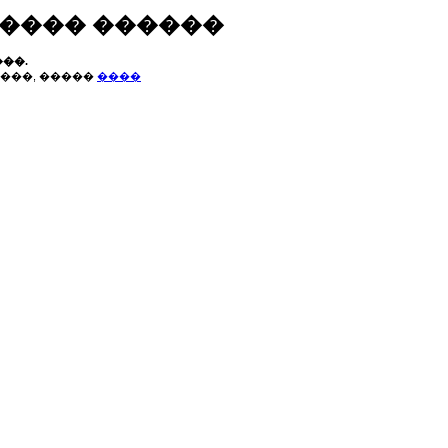
����� ������
��.
���, �����
����