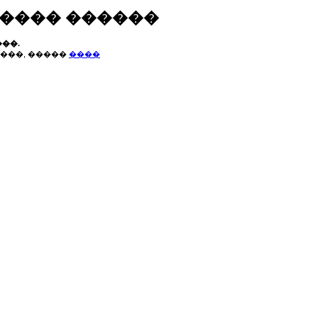
����� ������
��.
���, �����
����