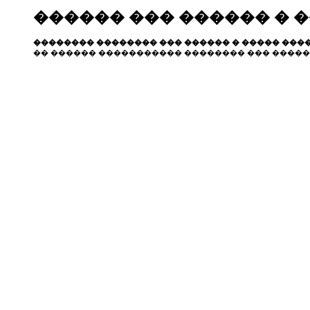
������ ��� ������ � 
�������� �������� ��� ������ � ����� ����
�� ������ ����������� �������� ��� �����