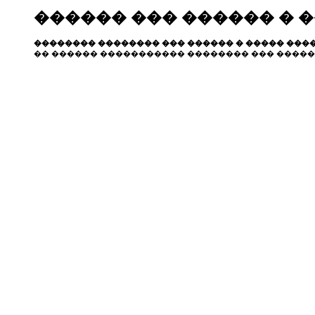
������ ��� ������ � 
�������� �������� ��� ������ � ����� ����
�� ������ ����������� �������� ��� �����