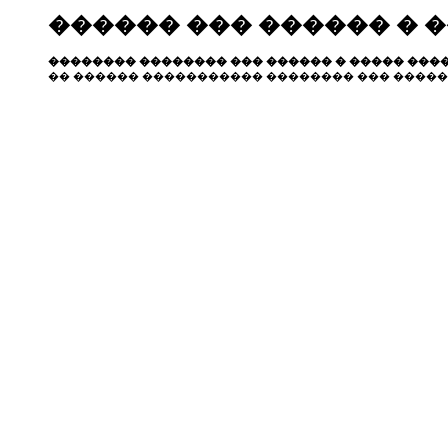
������ ��� ������ � 
�������� �������� ��� ������ � ����� ����
�� ������ ����������� �������� ��� �����