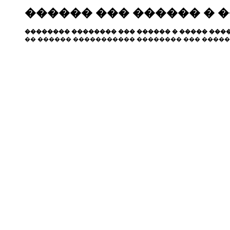
������ ��� ������ � 
�������� �������� ��� ������ � ����� ����
�� ������ ����������� �������� ��� �����