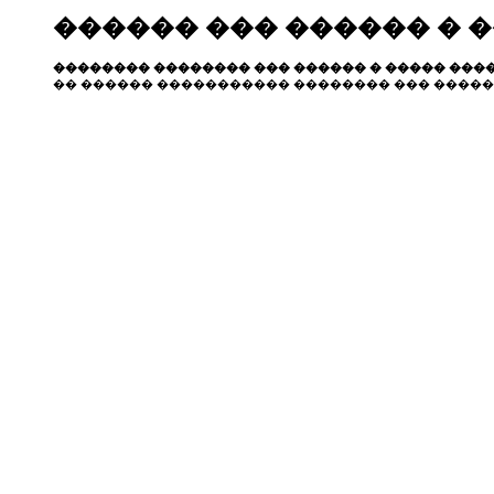
������ ��� ������ � 
�������� �������� ��� ������ � ����� ����
�� ������ ����������� �������� ��� �����