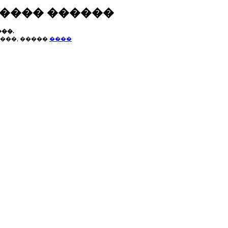
����� ������
��.
���, �����
����