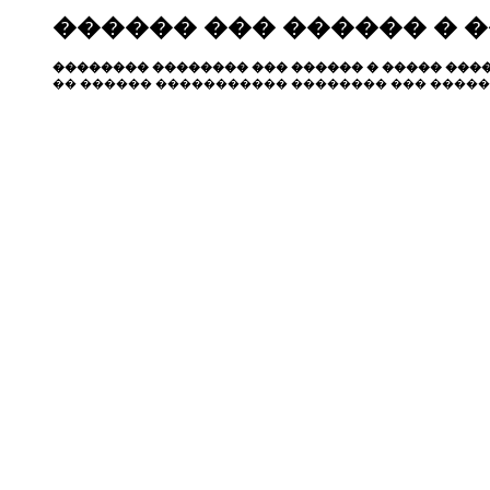
������ ��� ������ � 
�������� �������� ��� ������ � ����� ����
�� ������ ����������� �������� ��� �����