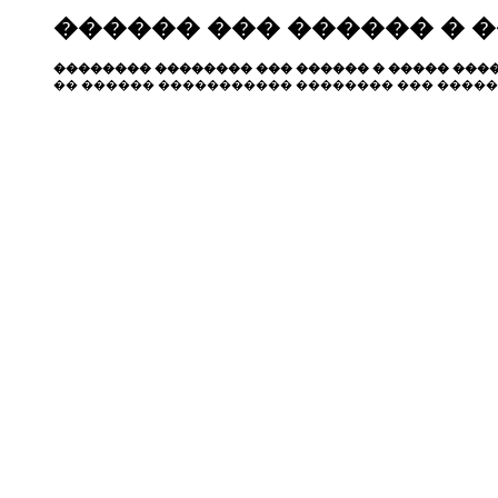
������ ��� ������ � 
�������� �������� ��� ������ � ����� ����
�� ������ ����������� �������� ��� �����