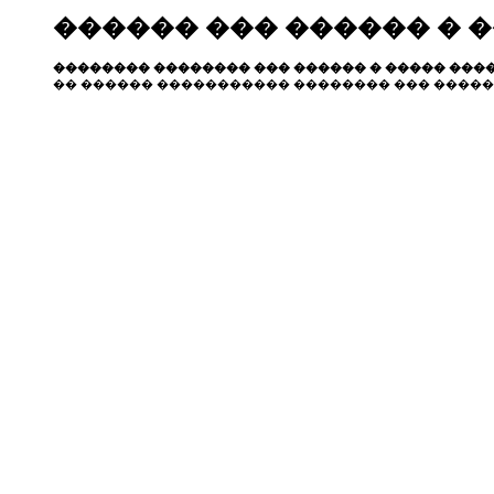
������ ��� ������ � 
�������� �������� ��� ������ � ����� ����
�� ������ ����������� �������� ��� �����