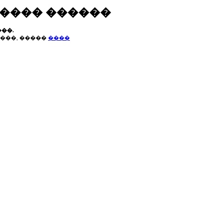
����� ������
��.
���, �����
����