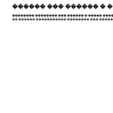
������ ��� ������ � 
�������� �������� ��� ������ � ����� ����
�� ������ ����������� �������� ��� �����