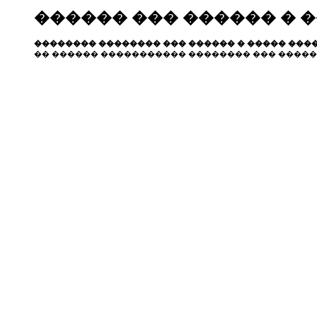
������ ��� ������ � 
�������� �������� ��� ������ � ����� ����
�� ������ ����������� �������� ��� �����