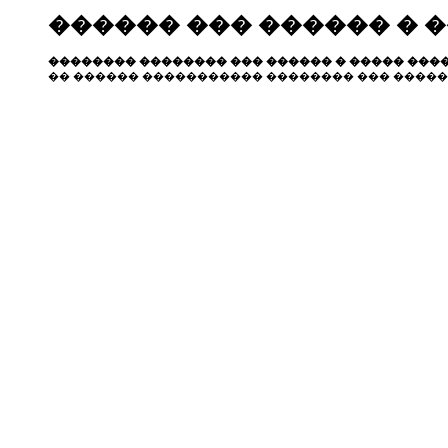
������ ��� ������ � 
�������� �������� ��� ������ � ����� ����
�� ������ ����������� �������� ��� �����