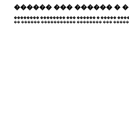
������ ��� ������ � 
�������� �������� ��� ������ � ����� ����
�� ������ ����������� �������� ��� �����