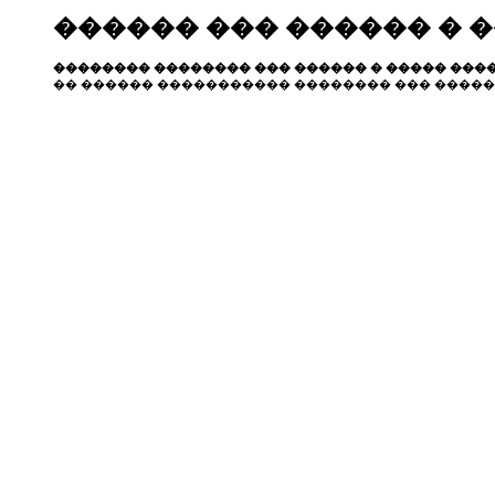
������ ��� ������ � 
�������� �������� ��� ������ � ����� ����
�� ������ ����������� �������� ��� �����