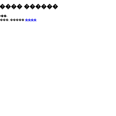
����� ������
��.
���, �����
����