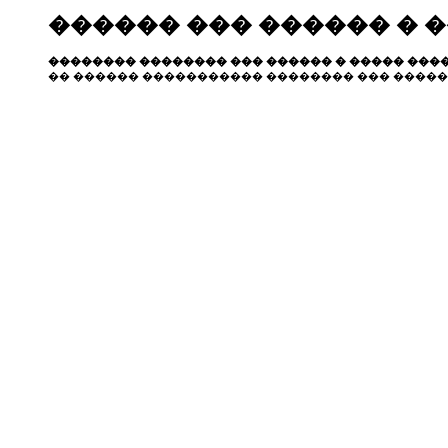
������ ��� ������ � 
�������� �������� ��� ������ � ����� ����
�� ������ ����������� �������� ��� �����