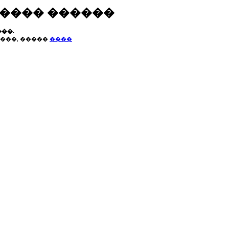
����� ������
��.
���, �����
����