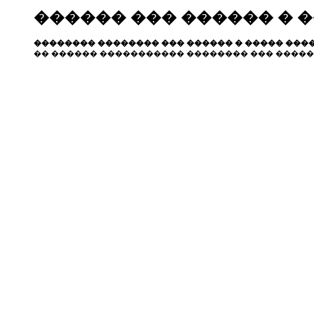
������ ��� ������ � 
�������� �������� ��� ������ � ����� ����
�� ������ ����������� �������� ��� �����