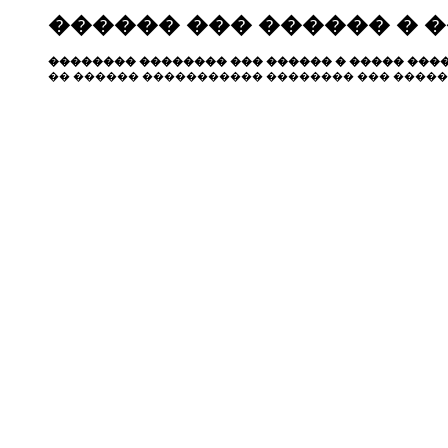
������ ��� ������ � 
�������� �������� ��� ������ � ����� ����
�� ������ ����������� �������� ��� �����