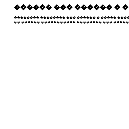
������ ��� ������ � 
�������� �������� ��� ������ � ����� ����
�� ������ ����������� �������� ��� �����