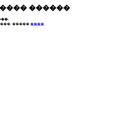
����� ������
��.
���, �����
����