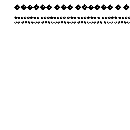
������ ��� ������ � 
�������� �������� ��� ������ � ����� ����
�� ������ ����������� �������� ��� �����