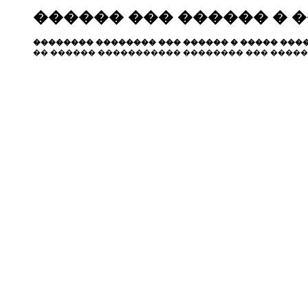
������ ��� ������ � 
�������� �������� ��� ������ � ����� ����
�� ������ ����������� �������� ��� �����