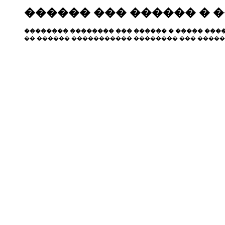
������ ��� ������ � 
�������� �������� ��� ������ � ����� ����
�� ������ ����������� �������� ��� �����