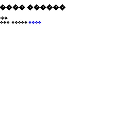
����� ������
��.
���, �����
����