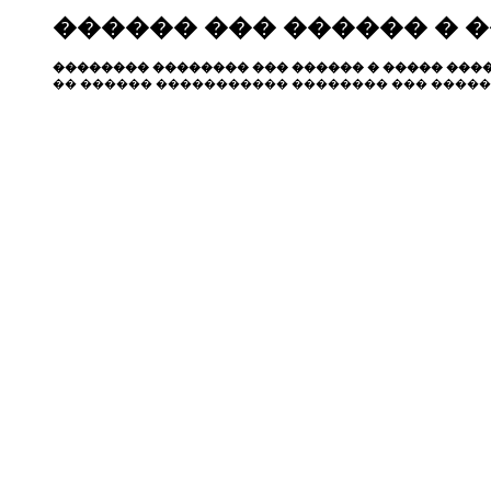
������ ��� ������ � 
�������� �������� ��� ������ � ����� ����
�� ������ ����������� �������� ��� �����