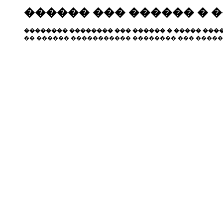
������ ��� ������ � 
�������� �������� ��� ������ � ����� ����
�� ������ ����������� �������� ��� �����