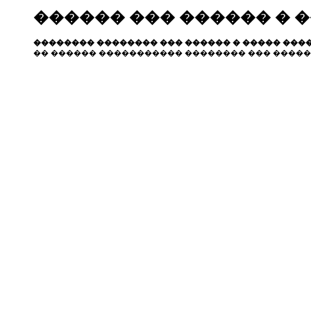
������ ��� ������ � 
�������� �������� ��� ������ � ����� ����
�� ������ ����������� �������� ��� �����