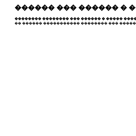
������ ��� ������ � 
�������� �������� ��� ������ � ����� ����
�� ������ ����������� �������� ��� �����