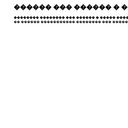
������ ��� ������ � 
�������� �������� ��� ������ � ����� ����
�� ������ ����������� �������� ��� �����