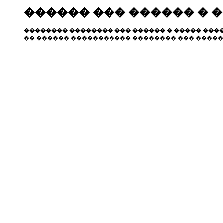
������ ��� ������ � 
�������� �������� ��� ������ � ����� ����
�� ������ ����������� �������� ��� �����