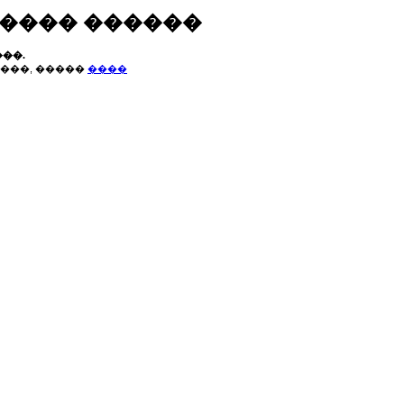
����� ������
��.
���, �����
����