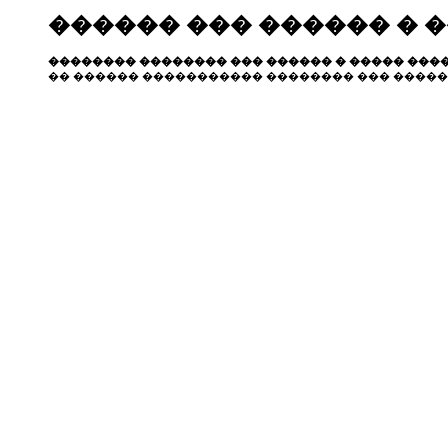
������ ��� ������ � 
�������� �������� ��� ������ � ����� ����
�� ������ ����������� �������� ��� �����