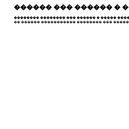
������ ��� ������ � 
�������� �������� ��� ������ � ����� ����
�� ������ ����������� �������� ��� �����