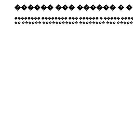
������ ��� ������ � 
�������� �������� ��� ������ � ����� ����
�� ������ ����������� �������� ��� �����