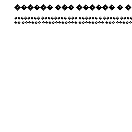
������ ��� ������ � 
�������� �������� ��� ������ � ����� ����
�� ������ ����������� �������� ��� �����