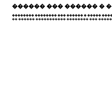
������ ��� ������ � 
�������� �������� ��� ������ � ����� ����
�� ������ ����������� �������� ��� �����