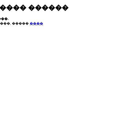
����� ������
��.
���, �����
����