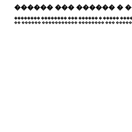
������ ��� ������ � 
�������� �������� ��� ������ � ����� ����
�� ������ ����������� �������� ��� �����