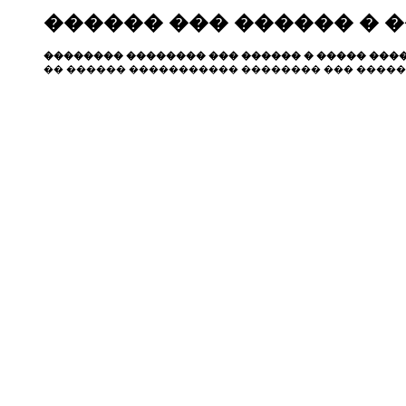
������ ��� ������ � 
�������� �������� ��� ������ � ����� ����
�� ������ ����������� �������� ��� �����