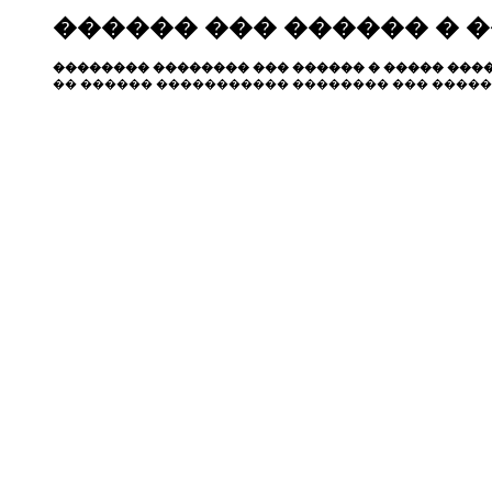
������ ��� ������ � 
�������� �������� ��� ������ � ����� ����
�� ������ ����������� �������� ��� �����